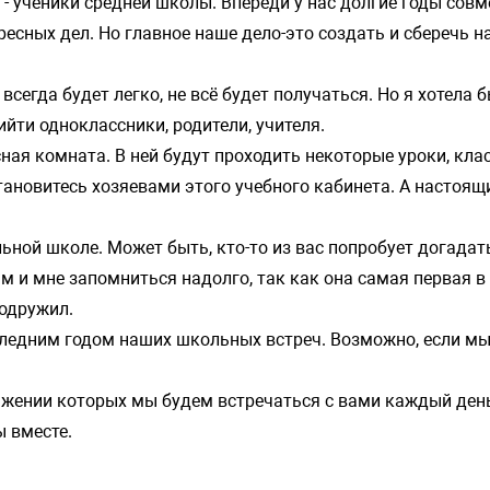
 - ученики средней школы. Впереди у нас долгие годы совм
есных дел. Но главное наше дело-это создать и сберечь н
всегда будет легко, не всё будет получаться. Но я хотела 
ийти одноклассники, родители, учителя.
сная комната. В ней будут проходить некоторые уроки, кла
новитесь хозяевами этого учебного кабинета. А настоящ
льной школе. Может быть, кто-то из вас попробует догадат
ам и мне запомниться надолго, так как она самая первая 
подружил.
последним годом наших школьных встреч. Возможно, если м
яжении которых мы будем встречаться с вами каждый день 
ы вместе.