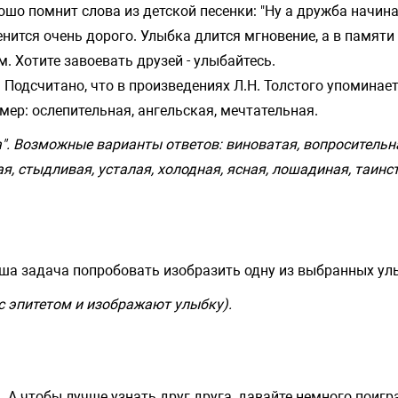
ошо помнит слова из детской песенки: "Ну а дружба начина
ценится очень дорого. Улыбка длится мгновение, а в памят
. Хотите завоевать друзей - улыбайтесь.
 Подсчитано, что в произведениях Л.Н. Толстого упоминае
р: ослепительная, ангельская, мечтательная.
а". Возможные варианты ответов: виноватая, вопросительн
я, стыдливая, усталая, холодная, ясная, лошадиная, таинс
Ваша задача попробовать изобразить одну из выбранных у
с эпитетом и изображают улыбку).
. А чтобы лучше узнать друг друга, давайте немного поигр