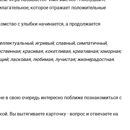
рилагательное, которое отражает положительные
комство с улыбки начинается, а продолжается
еллектуальный, игривый; славный, симпатичный,
ственная; красивая, кокетливая, креативная; юморная;
щий; ласковая, любимая, лучистая; жизнерадостная.
мне в свою очередь интересно поближе познакомиться с
ой. Вы вытягиваете карточку - вопрос и отвечаете на