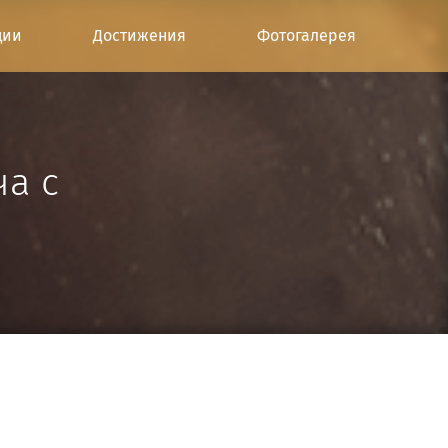
ции
Достижения
Фотогалерея
ча с
м