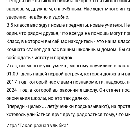
Сегодня вы - пятиклассники! И не просто пятиклассники
здоровым, дружным, сплочённым. Нас ждёт много интер
уверенно, надёжно и удобно.
В 5 классе вас ждут новые предметы, новые учителя. Не 
один, что рядом друзья, что всегда на помощь могут пр
Класс, в котором вы сейчас находитесь - это наша клас
комната станет для вас вашим школьным домом. Вы ста
соблюдать чистоту и порядок.
Итак, вы многое уже умеете, многому научились в нача
01.09 - день нашей первой встречи, которая должна и в
2017- год, который нас с вами познакомил и, надеюсь, 
2024 - год, в которой вы закончите школу. Он станет 
окончания школы, но это так далеко.
Впереди - целых… лет(ученики подсказывают), на прот
хотелось улыбаться друг другу, радоваться тому, что м
Игра "Такая разная улыбка"