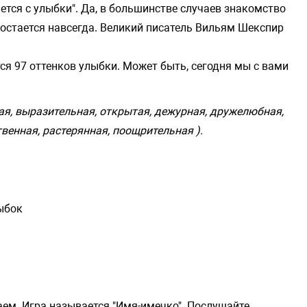
ется с улыбки". Да, в большинстве случаев знакомство
и остается навсегда. Великий писатель Вильям Шекспир
тся 97 оттенков улыбки. Может быть, сегодня мы с вами
ая, выразительная, открытая, дежурная, дружелюбная,
твенная, растерянная, поощрительная ).
лыбок
аем. Игра называется "Имя-имечко". Послушайте