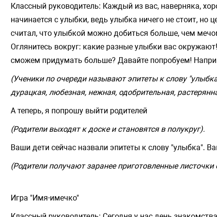
Классный руководитель: Каждый из вас, наверняка, хор
начинается с улыбки, ведь улыбка ничего не стоит, но 
считал, что улыбкой можно добиться больше, чем мечом
Оглянитесь вокруг: какие разные улыбки вас окружают!
сможем придумать больше? Давайте попробуем! Наприме
(Ученики по очереди называют эпитеты к слову "улыбк
дурацкая, любезная, нежная, одобрительная, растерянна
А теперь, я попрошу выйти родителей
(Родители выходят к доске и становятся в полукруг).
Ваши дети сейчас назвали эпитеты к слову "улыбка". 
(Родители получают заранее приготовленные листочки 
Игра "Имя-имечко"
Классный руководитель: Сегодня у нас день знакомства