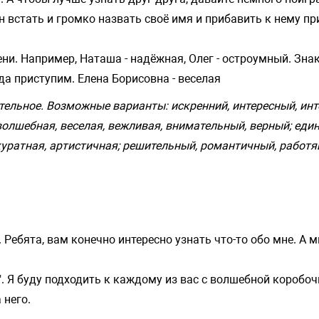
н встать и громко назвать своё имя и прибавить к нему п
и. Например, Наташа - надёжная, Олег - остроумный. Зна
да приступим. Елена Борисовна - веселая
тельное. Возможные варианты: искренний, интересный, инт
волшебная, веселая, вежливая, внимательный, верный; един
уратная, артистичная; решительный, романтичный, работя
ебята, вам конечно интересно узнать что-то обо мне. А 
. Я буду подходить к каждому из вас с волшебной коробочк
 него.